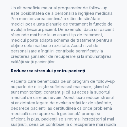
Un alt beneficiu major al programelor de follow-up
este posibilitatea de a personaliza îngrijirea medicală.
Prin monitorizarea continuă a stării de sănătate,
medicii pot ajusta planurile de tratament în funcție de
evoluția fiecărui pacient. De exemplu, dacă un pacient
răspunde mai bine la un anumit tip de tratament,
medicul poate adapta schema de tratament pentru a
obține cele mai bune rezultate. Acest nivel de
personalizare a îngrijirii contribuie semnificativ la
creșterea șanselor de recuperare și la îmbunătățirea
calității vieții pacienților.
Reducerea stresului pentru pacienți
Pacienții care beneficiază de un program de follow-up
au parte de o liniște sufletească mai mare, știind că
sunt monitorizați constant și că au acces la suportul
medical de care au nevoie. Acest lucru reduce stresul
și anxietatea legate de evoluția stării lor de sănătate,
deoarece pacienții au certitudinea că orice problemă
medicală care apare va fi gestionată prompt și
eficient. În plus, pacienții se simt mai încrezători și mai
susținuți, ceea ce contribuie la o recuperare mai rapidă