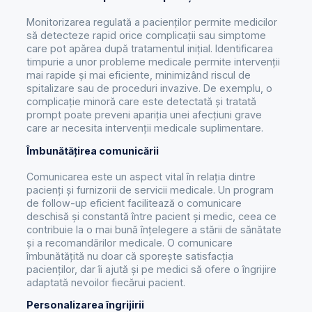
Monitorizarea regulată a pacienților permite medicilor
să detecteze rapid orice complicații sau simptome
care pot apărea după tratamentul inițial. Identificarea
timpurie a unor probleme medicale permite intervenții
mai rapide și mai eficiente, minimizând riscul de
spitalizare sau de proceduri invazive. De exemplu, o
complicație minoră care este detectată și tratată
prompt poate preveni apariția unei afecțiuni grave
care ar necesita intervenții medicale suplimentare.
Îmbunătățirea comunicării
Comunicarea este un aspect vital în relația dintre
pacienți și furnizorii de servicii medicale. Un program
de follow-up eficient facilitează o comunicare
deschisă și constantă între pacient și medic, ceea ce
contribuie la o mai bună înțelegere a stării de sănătate
și a recomandărilor medicale. O comunicare
îmbunătățită nu doar că sporește satisfacția
pacienților, dar îi ajută și pe medici să ofere o îngrijire
adaptată nevoilor fiecărui pacient.
Personalizarea îngrijirii