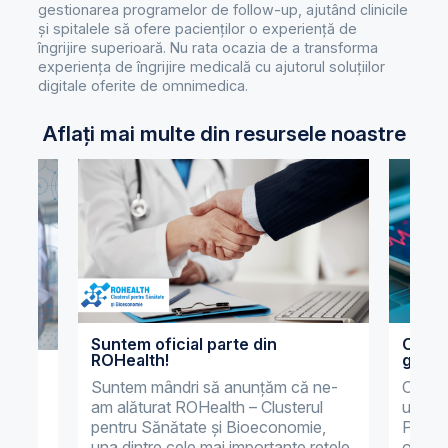
gestionarea programelor de follow-up, ajutând clinicile
și spitalele să ofere pacienților o experiență de
îngrijire superioară. Nu rata ocazia de a transforma
experiența de îngrijire medicală cu ajutorul soluțiilor
digitale oferite de omnimedica.
Aflați mai multe din resursele noastre
Suntem oficial parte din
Cum r
ROHealth!
gesti
 faci
Suntem mândri să anunțăm că ne-
Ce es
ârtie
am alăturat ROHealth – Clusterul
unui m
pentru Sănătate și Bioeconomie,
Princi
una dintre cele mai importante rețele
omnime