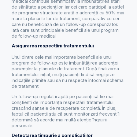
medical contribuie semnificativ la îmbunătățirea stării
de sănătate a pacienților, iar cei care participă la astfel
de programe structurate arată o aderență cu 50% mai
mare la planurile lor de tratament, comparativ cu cei
care nu beneficiază de un follow-up corespunzător.
Iată care sunt principalele beneficii ale unui program
de follow-up medical.
Asigurarea respectării tratamentului
Unul dintre cele mai importante beneficii ale unui
program de follow-up este îmbunătățirea aderenței
pacienților la planurile de tratament. După finalizarea
tratamentului inițial, mulți pacienți tind să neglijeze
indicațiile primite sau să nu respecte întocmai schema
de tratament.
Un follow-up regulat îi ajută pe pacienți să fie mai
conștienți de importanța respectării tratamentului,
crescând șansele de recuperare completă. În plus,
faptul că pacienții știu că sunt monitorizați frecvent îi
determină să acorde mai multă atenție îngrijirii
personale.
Detectarea timpurie a complicațiilor