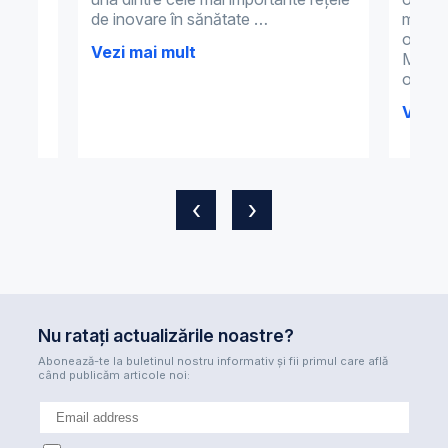
de inovare în sănătate …
medic
binet
omnim
li
Vezi mai mult
Metode
 și
omnim
area
Vezi 
‹
›
Nu ratați actualizările noastre?
Abonează-te la buletinul nostru informativ și fii primul care află
când publicăm articole noi: