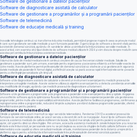
Software de gestionare a datelor pacienților
Software de diagnosticare asistată de calculator
Software de gestionare a programărilor și a programării pacienților
Software de telemedicină
Software de educație medicală și training
Inovațiile tehnologice continuă să transforme industria medicală, permițând progrese majore în ceea ce privește modul
în care sunt gestionate serviciile medicale și sunt furnizate pacienților. O gamă largă de software a devenit vitală pentru
lucrătorii din domeniul sănătății, ajutându-i în sarcinile lor zilnice și contribuind la îmbunătățirea serviciilor medicale. În
acest articol, vom examina cinci tipuri distincte de software medical utilizate în 2024 și vom discuta despre modul în care
acestea pot contribui la îmbunătățirea asistenței medicale.
Software de gestionare a datelor pacienților
Volumul de date din mediul medical este în continuă creștere din cauza frecvenței vizitelor medicale. Soluțiile de
gestionare a pacienților sunt, prin urmare, esențiale pentru organizarea și accesarea eficientă a informațiilor exacte de
către medici. Aceste platforme permit profesioniștilor din domeniul sănătății să stocheze și să gestioneze în siguranță
datele medicale ale pacienților în format digital, astfel încât aceștia să poată accesa rapid informații relevante și exacte
pentru a oferi îngrijiri personalizate și în timp util.
Software de diagnosticare asistată de calculator
Software-ul de diagnosticare asistată de calculator a devenit un instrument esențial pentru medici în procesul de
interpretare a imaginilor medicale. Aceste sisteme utilizează algoritmi avansați pentru a detecta și evidenția anomaliile
sau modificările din imagini, ajutându-i pe medici în procesul de diagnosticare și tratament.
Software de gestionare a programărilor și a programării pacienților
Software-ul de gestionare a programărilor și de programare a pacienților este esențial pentru clinici și spitale. Angajarea
unui astfel de software ajută la optimizarea fluxurilor de lucru, la îmbunătățirea experienței pacienților și la gestionarea
programărilor, printre multe alte responsabilități administrative. Aceste platforme facilitează programarea, confirmarea și
reprogramarea online a programărilor, reducând timpii de așteptare și evitând dublarea programărilor pacienților, oferind
beneficii masive pentru pacienți.
Software de telemedicină
Clinicile și spitalele oferă acum mai mult ca sigur servicii de telemedicină. Pandemia COVID a accelerat procesul de
furnizare de servicii medicale online, iar acest serviciu a devenit din ce în ce mai popular. Acest tip de software oferă
acces la asistență medicală de calitate indiferent de locație, făcând mai simplu atât pentru pacienți să primească
ajutor, cât și pentru clinici să ofere îngrijire. Prin urmare, accesul la asistență medicală în zonele îndepărtate și cu resurse
limitate este îmbunătățit, iar persoanele care nu se pot deplasa au acces la o îngrijire de înaltă calitate.Software-ul de
telemedicină este capabil să ofere consultații medicale virtuale, monitorizarea pacienților de la distanță și reprezintă o
platformă sigură pentru schimbul de informații medicale între profesioniștii din domeniul sănătății și pacienți.
Software de educație medicală și training