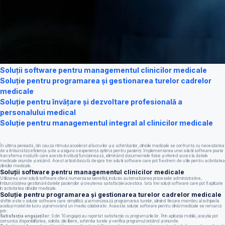
Soluții software pentru managementul clinicilor medicale
Soluție pentru programarea și gestionarea turelor cadrelor
medicale
Soluție pentru învățare și dezvoltare profesională a
personalului medical
Soluție pentru managementul integral al clinicilor medicale
În ultima perioadă, din cauza ritmului accelerat al lucrurilor și a schimbărilor, clinicile medicale se confruntă cu necesitatea
de a îmbunătăți eficiența și de a asigura o experiență optimă pentru pacienți. Implementarea unei solutii software poate
transforma modul în care aceste instituții funcționează, eliminând documentele fizice și oferind acces la datele
medicale oriunde și oricând. Acest articol discută despre trei solutii software care pot fi extrem de utile pentru activitatea
clinicilor medicale.
Soluții software pentru managementul clinicilor medicale
Utilizarea unei solutii software oferă numeroase beneficii, inclusiv automatizarea proceselor administrative,
îmbunătățirea gestionării datelor pacienților și creșterea satisfacției acestora. Iată trei soluții software care pot fi aplicate
în activitatea clinicilor medicale.
Soluție pentru programarea și gestionarea turelor cadrelor medicale
shiftin este o soluție software care simplifică și armonizează programarea turelor, aliniind fiecare membru al echipei la
același model de lucru și promovând un mediu colaborativ. Aceasta soluție software pentru clinici medicale se remarcă
prin:
Satisfacția angajaților:
9 din 10 angajați au raportat satisfacție cu programările lor. Prin aplicația mobilă, aceștia pot
comunica disponibilitatea, solicita zile libere, schimba turele și verifica programul oricând și oriunde.