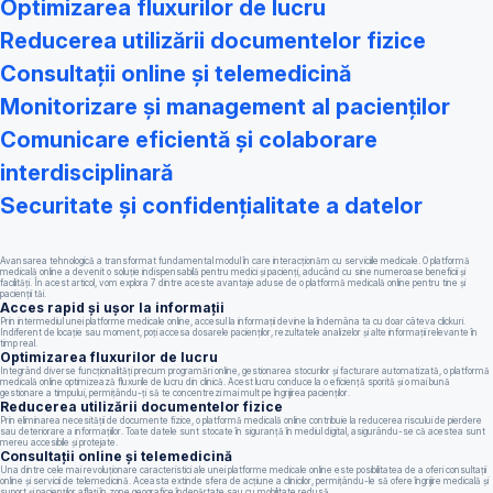
Optimizarea fluxurilor de lucru
Reducerea utilizării documentelor fizice
Consultații online și telemedicină
Monitorizare și management al pacienților
Comunicare eficientă și colaborare
interdisciplinară
Securitate și confidențialitate a datelor
Avansarea tehnologică a transformat fundamental modul în care interacționăm cu serviciile medicale. O platformă
medicală online a devenit o soluție indispensabilă pentru medici și pacienți, aducând cu sine numeroase beneficii și
facilități. În acest articol, vom explora 7 dintre aceste avantaje aduse de o platformă medicală online pentru tine și
pacienții tăi.
Acces rapid și ușor la informații
Prin intermediul unei platforme medicale online, accesul la informații devine la îndemâna ta cu doar câteva clickuri.
Indiferent de locație sau moment, poți accesa dosarele pacienților, rezultatele analizelor și alte informații relevante în
timp real.
Optimizarea fluxurilor de lucru
Integrând diverse funcționalități precum programări online, gestionarea stocurilor și facturare automatizată, o platformă
medicală online optimizează fluxurile de lucru din clinică. Acest lucru conduce la o eficiență sporită și o mai bună
gestionare a timpului, permițându-ți să te concentrezi mai mult pe îngrijirea pacienților.
Reducerea utilizării documentelor fizice
Prin eliminarea necesității de documente fizice, o platformă medicală online contribuie la reducerea riscului de pierdere
sau deteriorare a informațiilor. Toate datele sunt stocate în siguranță în mediul digital, asigurându-se că acestea sunt
mereu accesibile și protejate.
Consultații online și telemedicină
Una dintre cele mai revoluționare caracteristici ale unei platforme medicale online este posibilitatea de a oferi consultații
online și servicii de telemedicină. Aceasta extinde sfera de acțiune a clinicilor, permițându-le să ofere îngrijire medicală și
suport și pacienților aflați în zone geografice îndepărtate sau cu mobilitate redusă.