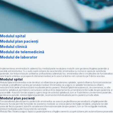
Modulul spital
Modulul plan pacienți
Modulul clinică
Modulul de telemedicină
Modulul de laborator
Implementarea omnimedica în cabinetul tău medical poate revoluționa modul în care gestionezi îngrijirea pacienților și
sarcinile administrative. Cu o suită cuprinzătoare de caracteristici, omnimedica nu numai că sporește satisfacția
pacienților, dar îmbunătățește și eficiența și eficacitatea cabinetului tău. omnimedica oferă o multitudine de funcționalități
care îți ajută unitatea să prospere în domeniul medical, iar în acest articol ne vom concentra pe 5 dintre acestea.
Modulul spital
Modulul Spital al omnimedica este destinat să eficientizeze gestionarea spitalelor, sporind eficiența furnizării asistenței
medicale și simplificând sarcina personalului medical. Omnimedica se asigură că spitalele funcționează eficient,
reducând întârzierile și îmbunătățind rezultatele pentru pacienți. Modulul Spital interacționează, de asemenea, cu alte
sisteme spitalicești, permițând o comunicare continuă între departamente și menținând informațiile despre pacienți la zi
și accesibile. Această funcție acoperă o gamă largă de activități spitalicești, cum ar fi admiterea și externarea pacienților,
gestionarea paturilor, istoricul digital al pacienților, recomandări individualizate pentru pacienți și multe altele.
Modulul plan pacienți
Funcționalitatea planului pentru pacienți din omnimedica se axează pe planificarea personalizată a îngrijirii pacienților.
Această funcție permite furnizorilor de asistență medicală să creeze planuri de îngrijire detaliate, adaptate nevoilor
unice ale fiecărui pacient, luând în considerare informații esențiale despre pacient, cum ar fi investigațiile medicale,
istoricul medicației și alte măsurători de sănătate.
Modulul Plan Pacienți asigură faptul că pacienții primesc o îngrijire coerentă și cuprinzătoare prin automatizarea proceselor