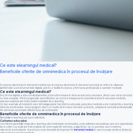
Ce este elearningul medical?
Beneficiile oferite de omnimedica în procesul de învățare
Învățarea electronică în domeniul medical sau învățarea electronică în domeniul sănătății se referă la utilizarea
platformelor și a instrumentelor digitale, pentru a facilita învățarea și formarea profesională a cadrelor medicale.
Ce este elearningul medical?
Era tot mai digitală a adus evoluții benefice și transformatoare în diverse industrii și sectoare, dintre care cel al sănătății
nu face excepție. Printre progresele semnificative se numără integrarea învățării electronice în educația medicală,
adesea realizată prin intermediul modulelor de e-learning.
Un bun exemplu al modului în care tehnologia poate transforma educația și practica medicală este modulul de e-learning
oferit de omnimedica. Acest program oferă un mediu de învățare temeinic și atractiv, adaptat la cerințele profesioniștilor
din domeniul sănătății în diferite faze ale activității lor.
Beneficiile oferite de omnimedica în procesul de învățare
Beneficiile e-learning-ului sunt nelimitate.
Calitatea educației
Unul dintre beneficiile cheie ale e-learning-ului medical prin omnimedica, este calitatea educației pe care are capacitatea
de a o oferi. Cursurile pot fi dezvoltate de către experți în domeniu, asigurându-se că acestea sunt moderne,
relevante și actualizate. Acest lucru este deosebit de important în
domeniul medical
, în care inovația continuă dictează
cele mai bune practici medicale.