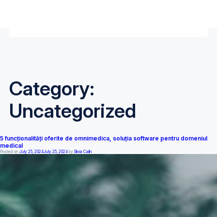
Category:
Uncategorized
5 funcționalități oferite de omnimedica, soluția software pentru domeniul
medical
Posted on
July 25, 2024
July 25, 2024
by
Silvia Calin