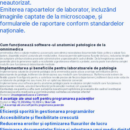
neautorizat.
Emiterea rapoartelor de laborator, incluzând
imaginile captate de la microscoape, și
formularele de raportare conform standardelor
naționale.
Cum funcționează software-ul anatomiei patologice de la
omnimedica
omnimedica oferă o soluție modernă și avansată care elimină necesitatea documentelor fizice și oferă o soluție fără
bariere, disponibilă oricând și oriunde prin mediul online. Aceasta permite optimizarea fluxurilor de lucru, reducerea timpilor
de așteptare și îmbunătățirea proceselor administrative și operaționale în cadrul clinicilor. De la înregistrarea cererilor
pacienților până la generarea rapidă a rezultatelor și gestionarea eficientă a probelor, acesta poate transforma complet
modul în care funcționează laboratoarele medicale.
Implementarea și beneficiile pentru laboratoarele de patologie
Implementarea soluției de anatomie patologică de la omnimedica poate aduce avantaje semnificative pentru
laboratoarele de patologie, indiferent de dimensiunea sau mediul în care funcționează. Platforma este extrem de
flexibilă și poate fi configurată pentru a satisface nevoile precise ale fiecărui departament, indiferent dacă este vorba de
un laborator de patologie mic sau mare, într-un spital sau laborator comercial.
Implementarea unui software pentru anatomie patologică poate revoluționa complet modul în care funcționează
laboratoarele medicale, aducând beneficii atât profesioniștilor medicali, cât și pacienților.
Contactați-ne pentru a afla cum soluțiile noastre pot optimiza procesele din cadrul instituției
dumneavoastră medicale și pot îmbunătăți calitatea asistenței oferite!
on
Posted in
Uncategorized
Leave a Comment
Optimizarea
4 avantaje ale unui soft pentru programarea pacienților
proceselor
Posted on
May 13, 2024
May 13, 2024
by
Silvia Calin
de
anatomie
patologică
Eficiență sporită în gestionarea programărilor
prin
automatizare
Accesibilitate și flexibilitate crescută
Reducerea erorilor și optimizarea fluxurilor de lucru
Eliminarea documentelor fizice și adoptarea unui mediu digital