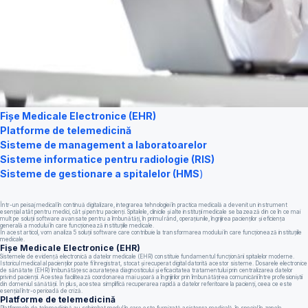
Fișe Medicale Electronice (EHR)
Platforme de telemedicină
Sisteme de management a laboratoarelor
Sisteme informatice pentru radiologie (RIS)
Sisteme de gestionare a spitalelor (HMS
)
Într-un peisaj medical în continuă digitalizare, integrarea tehnologiei în practica medicală a devenit un instrument
esențial atât pentru medici, cât și pentru pacienți. Spitalele, clinicile și alte instituții medicale se bazează din ce în ce mai
mult pe soluții software avansate pentru a îmbunătăți, în primul rând, operațiunile, îngrijirea pacienților și eficiența
generală a modului în care funcționează instituțiile medicale.
În acest articol, vom analiza 5 soluții software care contribuie la transformarea modului în care funcționează instituțiile
medicale.
Fișe Medicale Electronice (EHR)
Sistemele de evidență electronică a datelor medicale (EHR) constituie fundamentul funcționării spitalelor moderne.
Istoricul medical al pacienților poate fi înregistrat, stocat și recuperat digital datorită acestor sisteme. Dosarele electronice
de sănătate (EHR) îmbunătățesc acuratețea diagnosticului și eficacitatea tratamentului prin centralizarea datelor
privind pacienții. Acestea facilitează coordonarea mai ușoară a îngrijirilor prin îmbunătățirea comunicării între profesioniștii
din domeniul sănătății. În plus, acestea simplifică recuperarea rapidă a datelor referitoare la pacienți, ceea ce este
esențial într-o perioadă de criză.
Platforme de telemedicină
Platformele de telemedicină au schimbat modul în care este furnizată asistența medicală, în special în zonele