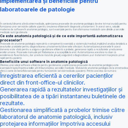
Implementarea și beneficiile pentru
laboratoarele de patologie
În contextul dinamic al industriei medicale, optimizarea proceselor de anatomie patologică devine tot mai crucială pentru
furnizarea unor servicii de calitate și pentru creșterea eficienței în diagnostic și tratament. În acest sens, soluțiile
moderne de software în anatomie patologică, sunt esențiale pentru transformarea modului în care clinicile și serviciile
medicale sunt gestionate.
Ce este anatomia patologică și de ce este importantă automatizarea
proceselor?
Procesele de anatomie patologică reprezintă o componentă esențială a sistemului medical, implicând analiza detaliată a
țesuturilor și celulelor pentru diagnosticarea și tratamentul diverselor afecțiuni. Automatizarea proceselor în acest
domeniu este vitală pentru a asigura o gestionare eficientă a probelor, generarea rapidă a rezultatelor și reducerea
erorilor umane. Procesele manuale pot fi laborioase și susceptibile la erori. Automatizarea acestora nu doar că
accelerează fluxul de lucru, dar și reduce riscul de greșeli, asigurând o diagnosticare și un tratament mai precis și mai
rapid pentru pacienți.
Beneficiile unui software în anatomie patologică
Oferirea unei soluții software eficiente pentru gestionarea și optimizarea proceselor de anatomie patologică este
esențială în lupta împotriva bolilor și în îmbunătățirea serviciilor medicale. Modulul de anatomie patologică de la omnimedica
oferă o serie de beneficii esențiale pentru furnizorii de servicii medicale și pacienți. Printre acestea se numără:
Înregistrarea eficientă a cererilor pacienților
direct din front-office-ul clinicilor.
Generarea rapidă a rezultatelor investigațiilor și
posibilitatea de a tipări instantaneu buletinele de
rezultate.
Gestionarea simplificată a probelor trimise către
laboratorul de anatomie patologică, inclusiv
protejarea informațiilor împotriva accesului